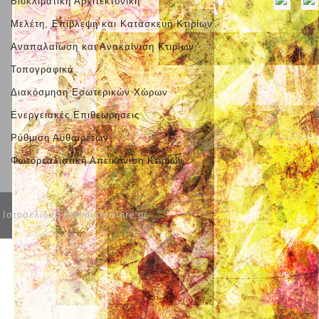
Βιοκλιματική Αρχιτεκτονική
Μελέτη, Επίβλεψη και Κατασκευή Κτιρίων
Αναπαλαίωση και Ανακαίνιση Κτιρίων
Τοπογραφικά
Διακόσμηση Εσωτερικών Χώρων
Ενεργειακές Επιθεωρήσεις
Ρύθμιση Αυθαιρέτων
Φωτορεαλιστική Απεικόνιση Κτιρίων
Ιστοσελίδας ComputerStore.gr
.