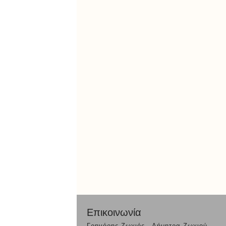
Επικοινωνία
Γρηγόρης Ζωχιός - Δήμητρα Ζωχιού