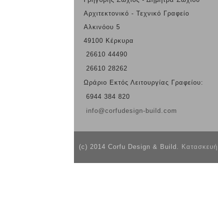
Αρχιτεκτονικό - Τεχνικό Γραφείο
Αλκινόου 5
49100 Κέρκυρα
26610 44490
26610 28262
Ωράριο Εκτός Λειτουργίας Γραφείου:
6944 384 820
info@corfudesign-build.com
(c) 2014 Corfu Design & Build.
Κατασκευή 