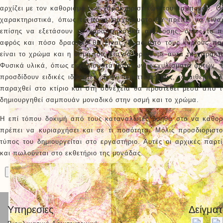
αρχίζει με τον καθορισμό των χαρακτηριστικών του σαμπουάν. Θ
χαρακτηριστικά, όπως το πόσο παχύρευστο θα πρέπει να είνα
επίσης να εξετάσουν τα χαρακτηριστικά απόδοσης, όπως το π
αφρός και πόσο δραστικό θα είναι. Ένας από τους κύριους π
είναι το χρώμα και η οσμή του. Για να ορίσουμε αυτά τα χαρακτ
Φυσικά υλικά, όπως εκχυλίσματα βοτάνων, εκχυλίσματα φυτών, τα
προσδίδουν ειδικές ιδιότητες. Στην περίπτωσή μας, το αιθέριο 
παραχθεί στο κτίριο και στη συνέχεια θα προστεθεί μέσα από τ
δημιουργηθεί σαμπουάν μοναδικό στην οσμή και το χρώμα.
Η επί τόπου δοκιμή από τους καταναλωτές βοηθά στο να καθορι
πρέπει να κυριαρχήσει και σε τι ποσότητα. Μόλις προσδιοριστ
τύπος του δημιουργείται στο εργαστήριο. Αυτές οι αρχικές παρτ
και πωλούνται στο εκθετήριο της μονάδας.
Προηγούμενη Μελέτη
Άλλες Μελέτες
Υπηρεσίες
Δείγμα