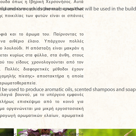
λουδα όπως η Ιβηρική Χερσονήσος. Αυτά
ησιμοποιούνται για παρασκευή αρωμάτων
ης ποικιλίας των φυτών είναι οι σπάνιες
ρφιά και το άρωμα του. Παίρνοντας το
ένα αιθέριο έλαιο. Υπάρχουν πολλές
το λουλούδι. Η απόσταξη είναι μακράν η
κεται κυρίως στα φύλλα, στα άνθη, στους
τού του είδους χρονολογούνται από τον
 Πολλές διαφορετικές μέθοδοι έχουν
«χαμηλής πίεσης» αποστακτήρα η οποία
 αρωματοθεραπεία.
πλαγιά βουνού, με το υπέργειο εμφανές
πλήρως επισκέψιμο από το κοινό για
μα οργανώνεται μια μικρή εργοστασιακή
αραγωγή αρωματικών ελαίων, αρωματικά
ημικούς στο εργαστήριο. Η διαδικασία