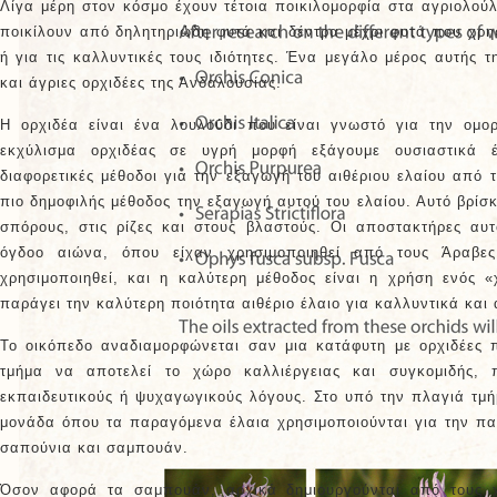
Λίγα μέρη στον κόσμο έχουν τέτοια ποικιλομορφία στα αγριολού
ποικίλουν από δηλητηριώδη φυτά και δέντρα μέχρι φυτά που χρ
ή για τις καλλυντικές τους ιδιότητες. Ένα μεγάλο μέρος αυτής τ
και άγριες ορχιδέες της Ανδαλουσίας.
Η ορχιδέα είναι ένα λουλούδι που είναι γνωστό για την ομο
εκχύλισμα ορχιδέας σε υγρή μορφή εξάγουμε ουσιαστικά 
διαφορετικές μέθοδοι για την εξαγωγή του αιθέριου ελαίου από 
πιο δημοφιλής μέθοδος την εξαγωγή αυτού του ελαίου. Αυτό βρίσ
σπόρους, στις ρίζες και στους βλαστούς. Οι αποστακτήρες αυ
όγδοο αιώνα, όπου είχαν χρησιμοποιηθεί από τους Άραβες.
χρησιμοποιηθεί, και η καλύτερη μέθοδος είναι η χρήση ενός 
παράγει την καλύτερη ποιότητα αιθέριο έλαιο για καλλυντικά και
Το οικόπεδο αναδιαμορφώνεται σαν μια κατάφυτη με ορχιδέες 
τμήμα να αποτελεί το χώρο καλλιέργειας και συγκομιδής, 
εκπαιδευτικούς ή ψυχαγωγικούς λόγους. Στο υπό την πλαγιά τμή
μονάδα όπου τα παραγόμενα έλαια χρησιμοποιούνται για την π
σαπούνια και σαμπουάν.
Όσον αφορά τα σαμπουάν, αρχικά δημιουργούνται από τους χ