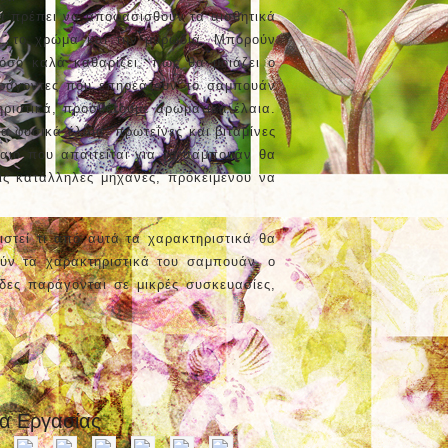
α πρέπει να αποφασισθούν τα αισθητικά
ι, το χρώμα και την μυρωδιά. Μπορούν
όσο καλά καθαρίζει, πως θα μοιάζει ο
αράγοντες που επηρεάζουν το σαμπουάν
ηριστικά, προσθέτουμε αρωματικά έλαια.
 φυσικά έλαια, πρωτεΐνες και βιταμίνες
έλαιο που απαιτείται για το σαμπουάν θα
ις κατάλληλες μηχανές, προκειμένου να
στεί τι από αυτά τα χαρακτηριστικά θα
ούν τα χαρακτηριστικά του σαμπουάν, ο
ίδες παράγονται σε μικρές συσκευασίες,
Επόμενη Μελέτη
τα Εργασίας